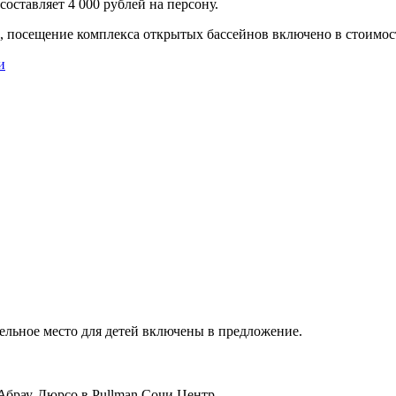
составляет 4 000 рублей на персону.
te, посещение комплекса открытых бассейнов включено в стоимо
и
ельное место для детей включены в предложение.
Абрау-Дюрсо в Pullman Сочи Центр.