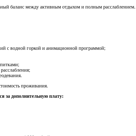
льный баланс между активным отдыхом и полным расслаблением.
кий с водной горкой и анимационной программой;
апитками;
 расслабления;
еодевания.
стоимость проживания.
ся за дополнительную плату: