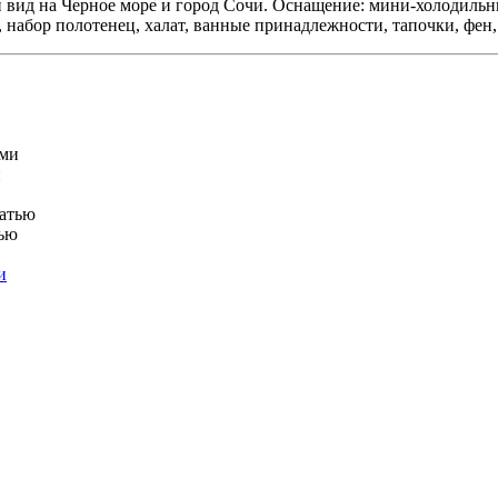
й вид на Черное море и город Сочи. Оснащение: мини-холодильни
 набор полотенец, халат, ванные принадлежности, тапочки, фен,
и
тью
и