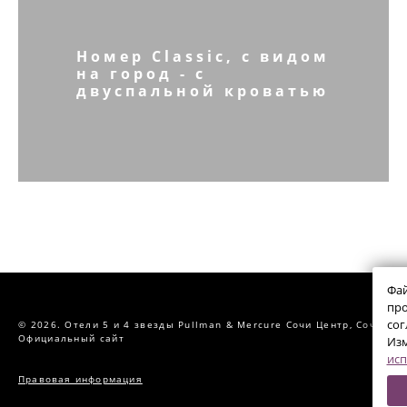
Номер Classic, с видом
на город - с
двуспальной кроватью
Фай
про
сог
© 2026.
Отели 5 и 4 звезды Pullman & Mercure Сочи Центр,
Сочи
Официальный сайт
Изм
исп
Правовая информация