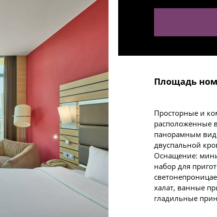
Площадь ном
Просторные и ко
расположенные в
панорамным видо
двуспальной кро
Оснащение: мини
набор для пригот
светонепроницае
халат, ванные пр
гладильные прин